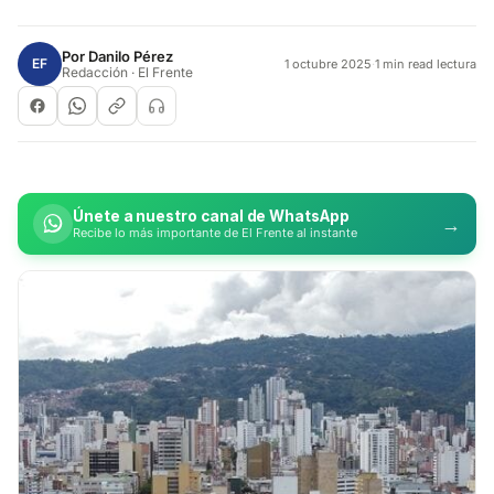
Por
Danilo Pérez
EF
1 octubre 2025
·
1 min read lectura
Redacción · El Frente
Únete a nuestro canal de WhatsApp
→
Recibe lo más importante de El Frente al instante