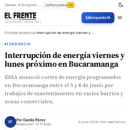
Sábado, 8 De Agosto De 2026
Pico y placa
—
✨
Búsqueda IA
SANTANDER · DESDE 1942
Portada
/
tendencia
/
Interrupción de energía viernes y lunes próximo en Bucaramanga
TENDENCIA
Interrupción de energía viernes y
lunes próximo en Bucaramanga
ESSA anunció cortes de energía programados
en Bucaramanga entre el 5 y 8 de junio por
trabajos de mantenimiento en varios barrios y
zonas comerciales.
Por
Danilo Pérez
EF
3 junio 2026
·
1 min read lectura
Redacción · El Frente