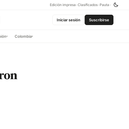
Edición impresa
•
Clasificados
•
Pauta
•
Iniciar sesión
Suscribirse
nión
Colombia
▾
▾
aron