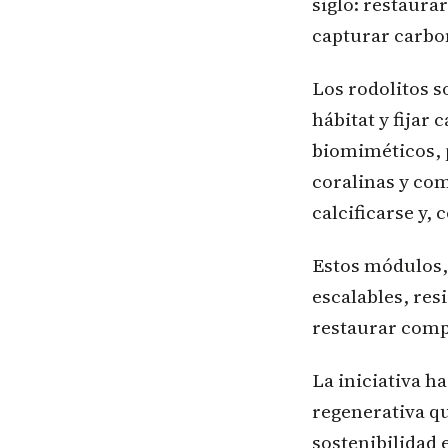
siglo: restaura
capturar carbo
Los rodolitos s
hábitat y fijar 
biomiméticos, p
coralinas y com
calcificarse y,
Estos módulos,
escalables, res
restaurar compl
La iniciativa h
regenerativa qu
sostenibilidad e