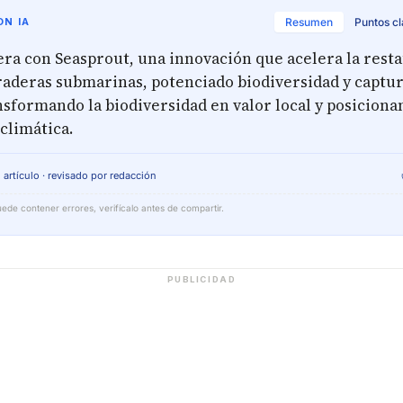
N IA
Resumen
Puntos c
era con Seasprout, una innovación que acelera la rest
praderas submarinas, potenciado biodiversidad y captu
sformando la biodiversidad en valor local y posicionan
 climática.
 artículo · revisado por redacción
ede contener errores, verifícalo antes de compartir.
PUBLICIDAD