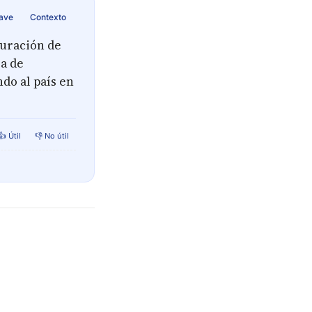
lave
Contexto
auración de
ra de
do al país en
👍 Útil
👎 No útil