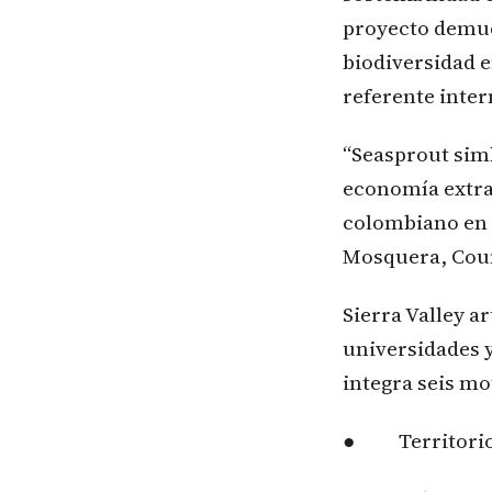
proyecto demue
biodiversidad 
referente inter
“Seasprout simb
economía extrac
colombiano en u
Mosquera, Cou
Sierra Valley a
universidades y
integra seis m
● Territorio,