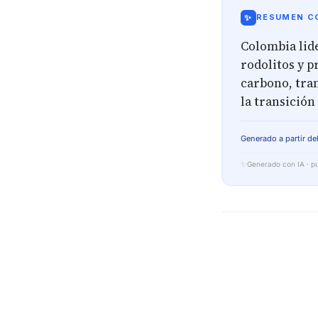
✨
RESUMEN CO
Colombia lid
rodolitos y 
carbono, tran
la transición
Generado a partir del
✨
Generado con IA · pu