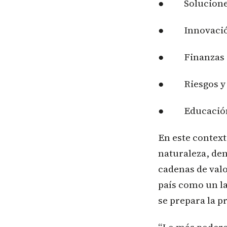
● Soluciones 
● Innovación 
● Finanzas e i
● Riesgos y o
● Educación y
En este context
naturaleza, de
cadenas de valo
país como un la
se prepara la p