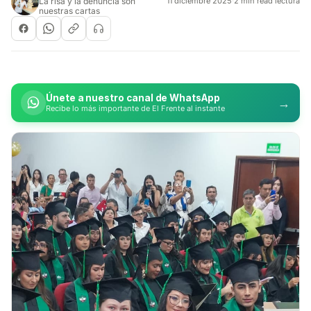
La risa y la denuncia son
11 diciembre 2025
·
2 min read lectura
nuestras cartas
Únete a nuestro canal de WhatsApp
→
Recibe lo más importante de El Frente al instante