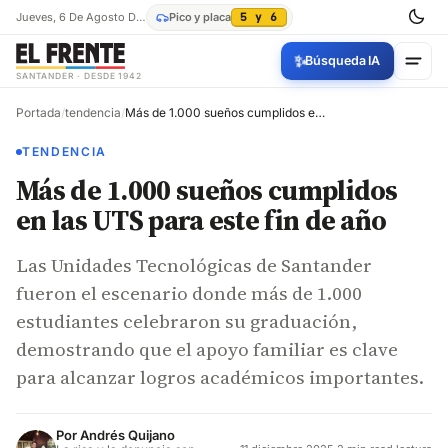
Jueves, 6 De Agosto De 2026
Pico y placa
5 y 6
✨
Búsqueda IA
SANTANDER · DESDE 1942
Portada
/
tendencia
/
Más de 1.000 sueños cumplidos en las UTS para este fin de año
TENDENCIA
Más de 1.000 sueños cumplidos
en las UTS para este fin de año
Las Unidades Tecnológicas de Santander
fueron el escenario donde más de 1.000
estudiantes celebraron su graduación,
demostrando que el apoyo familiar es clave
para alcanzar logros académicos importantes.
Por
Andrés Quijano