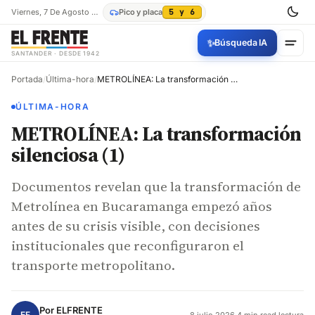
Viernes, 7 De Agosto De 2026
Pico y placa
5 y 6
✨
Búsqueda IA
SANTANDER · DESDE 1942
Portada
/
Última-hora
/
METROLÍNEA: La transformación silenciosa (1)
ÚLTIMA-HORA
METROLÍNEA: La transformación
silenciosa (1)
Documentos revelan que la transformación de
Metrolínea en Bucaramanga empezó años
antes de su crisis visible, con decisiones
institucionales que reconfiguraron el
transporte metropolitano.
Por
ELFRENTE
EF
8 julio 2026
·
4 min read lectura