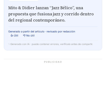
Mito & Didier lanzan “Jazz Bélico”, una
propuesta que fusiona jazz y corrido dentro
del regional contemporáneo.
Generado a partir del artículo · revisado por redacción
👍 Útil
👎 No útil
✨
Generado con IA · puede contener errores, verifícalo antes de compartir.
PUBLICIDAD