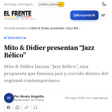
Domingo, 9 De Agosto De 2026
Pico y placa
—
✨
Búsqueda IA
SANTANDER · DESDE 1942
Portada
/
tendencia
/
Mito & Didier presentan “Jazz Bélico”
TENDENCIA
Mito & Didier presentan “Jazz
Bélico”
Mito & Didier lanzan “Jazz Bélico”, una
propuesta que fusiona jazz y corrido dentro del
regional contemporáneo.
Por
Alvaro Angarita
EF
29 mayo 2026
·
1 min read lectura
Redacción · El Frente