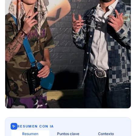
✨
RESUMEN CON IA
Resumen
Puntos clave
Contexto