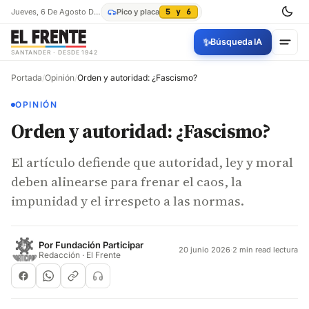
Jueves, 6 De Agosto De 2026
Pico y placa
5 y 6
✨
Búsqueda IA
SANTANDER · DESDE 1942
Portada
/
Opinión
/
Orden y autoridad: ¿Fascismo?
OPINIÓN
Orden y autoridad: ¿Fascismo?
El artículo defiende que autoridad, ley y moral
deben alinearse para frenar el caos, la
impunidad y el irrespeto a las normas.
Por
Fundación Participar
20 junio 2026
·
2 min read lectura
Redacción · El Frente