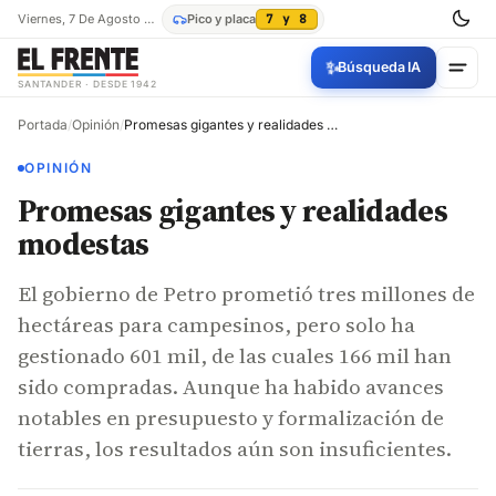
Viernes, 7 De Agosto De 2026
Pico y placa
7 y 8
✨
Búsqueda IA
SANTANDER · DESDE 1942
Portada
/
Opinión
/
Promesas gigantes y realidades modestas
OPINIÓN
Promesas gigantes y realidades
modestas
El gobierno de Petro prometió tres millones de
hectáreas para campesinos, pero solo ha
gestionado 601 mil, de las cuales 166 mil han
sido compradas. Aunque ha habido avances
notables en presupuesto y formalización de
tierras, los resultados aún son insuficientes.