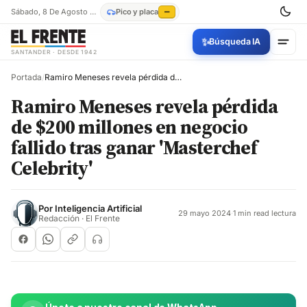
Sábado, 8 De Agosto De 2026
Pico y placa
—
✨
Búsqueda IA
SANTANDER · DESDE 1942
Portada
/
Ramiro Meneses revela pérdida de $200 millones en negocio fallido tras ganar 'Masterchef Celebrity'
Ramiro Meneses revela pérdida
de $200 millones en negocio
fallido tras ganar 'Masterchef
Celebrity'
Por
Inteligencia Artificial
29 mayo 2024
·
1 min read lectura
Redacción · El Frente