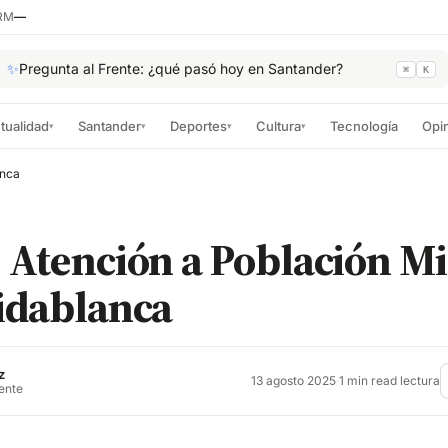
RM
—
✨
Pregunta al Frente: ¿qué pasó hoy en Santander?
⌘
K
tualidad
Santander
Deportes
Cultura
Tecnología
Opi
▾
▾
▾
▾
anca
 Atención a Población M
idablanca
z
13 agosto 2025
·
1 min read lectura
rente