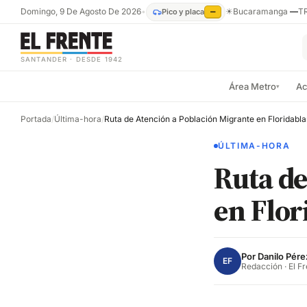
Domingo, 9 De Agosto De 2026
•
☀
Bucaramanga
—
T
Pico y placa
—
SANTANDER · DESDE 1942
Área Metro
Ac
▾
Portada
/
Última-hora
/
Ruta de Atención a Población Migrante en Floridabl
ÚLTIMA-HORA
Ruta de
en Flor
Por
Danilo Pére
EF
Redacción · El F