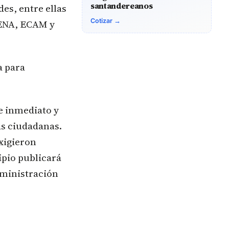
santandereanos
des, entre ellas
Cotizar →
 SENA, ECAM y
a para
e inmediato y
as ciudadanas.
xigieron
ipio publicará
dministración