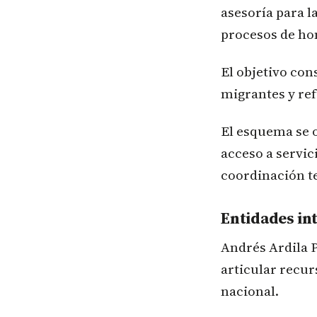
asesoría para l
procesos de hom
El objetivo con
migrantes y ref
El esquema se o
acceso a servici
coordinación te
Entidades in
Andrés Ardila P
articular recur
nacional.