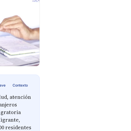
lave
Contexto
lud, atención
ranjeros
igratoria
Migrante,
00 residentes