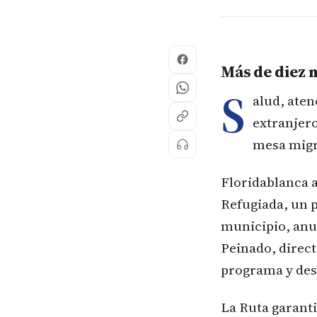
Más de diez 
S
alud, aten
extranjer
mesa migra
Floridablanca a
Refugiada, un p
municipio, anun
Peinado, direct
programa y desc
La Ruta garanti