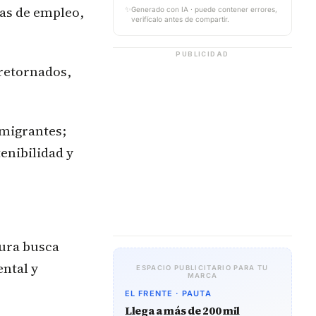
mas de empleo,
✨
Generado con IA · puede contener errores,
verifícalo antes de compartir.
.
PUBLICIDAD
 retornados,
 migrantes;
tenibilidad y
tura busca
ental y
ESPACIO PUBLICITARIO PARA TU
MARCA
EL FRENTE · PAUTA
Llega a más de 200 mil