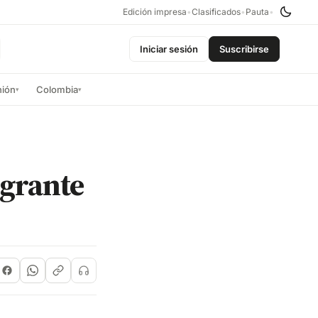
Edición impresa
•
Clasificados
•
Pauta
•
Iniciar sesión
Suscribirse
nión
Colombia
▾
▾
igrante