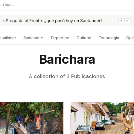
—
TRM
—
✨
Pregunta al Frente: ¿qué pasó hoy en Santander?
⌘
K
tualidad
Santander
Deportes
Cultura
Tecnología
Opi
▾
▾
▾
▾
Barichara
A collection of 3 Publicaciones