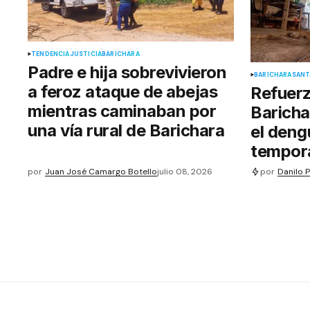
TENDENCIA
JUSTICIA
BARICHARA
Padre e hija sobrevivieron
BARICHARA
SANT
a feroz ataque de abejas
Refuer
mientras caminaban por
Baricha
una vía rural de Barichara
el deng
tempor
por
Danilo 
por
Juan José Camargo Botello
julio 08, 2026