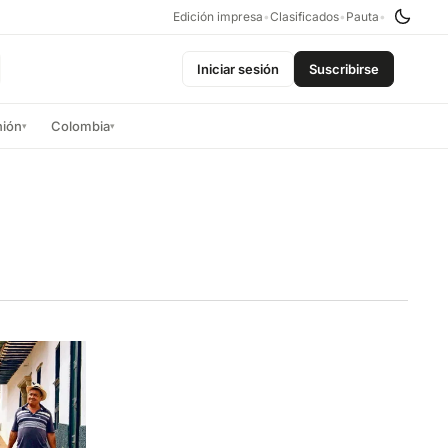
Edición impresa
•
Clasificados
•
Pauta
•
Iniciar sesión
Suscribirse
nión
Colombia
▾
▾