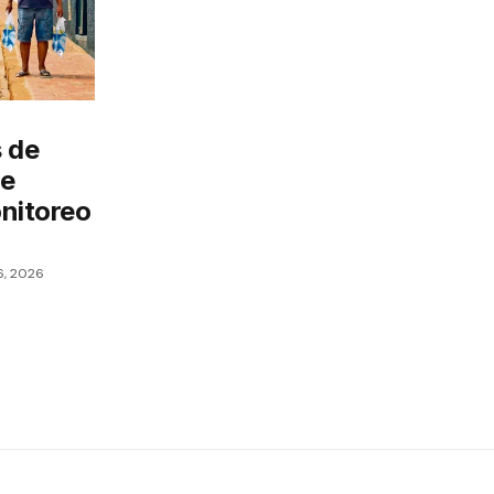
 de
de
nitoreo
6, 2026