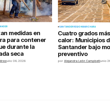
ANDER
SANTANDER
REGIÓN
BARICHARA
zan medidas en
Cuatro grados más
ra para contener
calor: Municipios 
ue durante la
Santander bajo mo
ada seca
preventivo
Pérez
julio 06, 2026
por
Alejandra León Campbell
junio 2