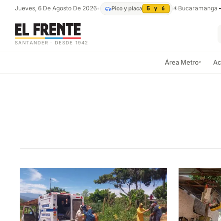
Jueves, 6 De Agosto De 2026
•
☀
Bucaramanga
Pico y placa
5 y 6
SANTANDER · DESDE 1942
Área Metro
Ac
▾