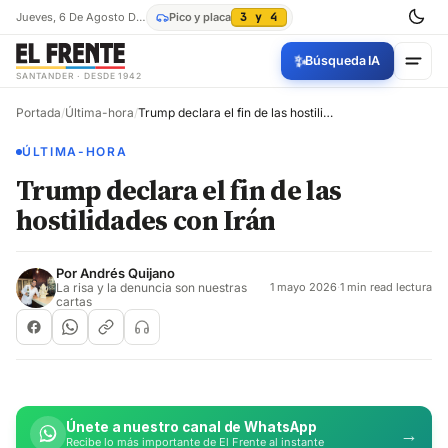
Jueves, 6 De Agosto De 2026
Pico y placa
3 y 4
✨
Búsqueda IA
SANTANDER · DESDE 1942
Portada
/
Última-hora
/
Trump declara el fin de las hostilidades con Irán
ÚLTIMA-HORA
Trump declara el fin de las
hostilidades con Irán
Por
Andrés Quijano
La risa y la denuncia son nuestras
1 mayo 2026
·
1 min read lectura
cartas
Únete a nuestro canal de WhatsApp
→
Recibe lo más importante de El Frente al instante