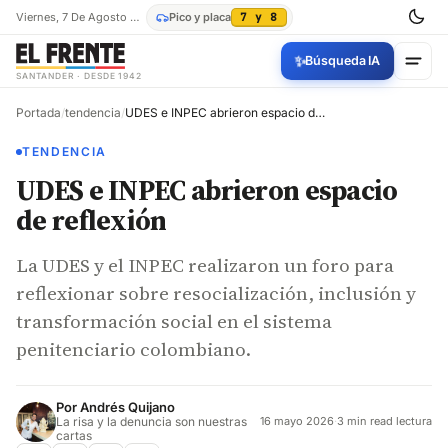
Viernes, 7 De Agosto De 2026
Pico y placa
7 y 8
✨
Búsqueda IA
SANTANDER · DESDE 1942
Portada
/
tendencia
/
UDES e INPEC abrieron espacio de reflexión
TENDENCIA
UDES e INPEC abrieron espacio
de reflexión
La UDES y el INPEC realizaron un foro para
reflexionar sobre resocialización, inclusión y
transformación social en el sistema
penitenciario colombiano.
Por
Andrés Quijano
La risa y la denuncia son nuestras
16 mayo 2026
·
3 min read lectura
cartas