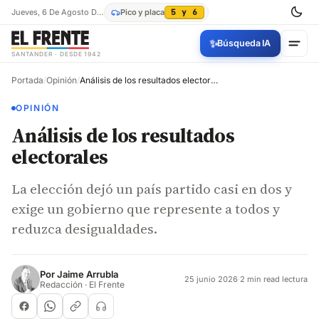
Jueves, 6 De Agosto De 2026
Pico y placa
5 y 6
✨
Búsqueda IA
SANTANDER · DESDE 1942
Portada
/
Opinión
/
Análisis de los resultados electorales
OPINIÓN
Análisis de los resultados
electorales
La elección dejó un país partido casi en dos y
exige un gobierno que represente a todos y
reduzca desigualdades.
Por
Jaime Arrubla
25 junio 2026
·
2 min read lectura
Redacción · El Frente