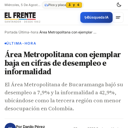
Miércoles, 5 De Agosto De 2026
Pico y placa
3 y 4
✨
Búsqueda IA
SANTANDER · DESDE 1942
Portada
/
Última-hora
/
Área Metropolitana con ejemplar baja en cifras de desempleo e informalidad
ÚLTIMA-HORA
Área Metropolitana con ejemplar
baja en cifras de desempleo e
informalidad
El Área Metropolitana de Bucaramanga bajó su
desempleo a 7,9% y la informalidad a 42,9%,
ubicándose como la tercera región con menor
desocupación en Colombia.
Por
Danilo Pérez