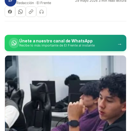
EF
29 mayo 2026
·
3 min read lectura
Redacción · El Frente
Únete a nuestro canal de WhatsApp
→
Recibe lo más importante de El Frente al instante