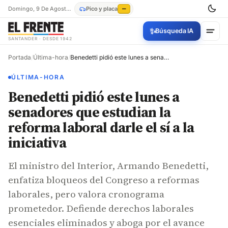
Domingo, 9 De Agosto De 2026
Pico y placa
—
✨
Búsqueda IA
SANTANDER · DESDE 1942
Portada
/
Última-hora
/
Benedetti pidió este lunes a senadores que estudian la reforma laboral darle el sí a la iniciativa
ÚLTIMA-HORA
Benedetti pidió este lunes a
senadores que estudian la
reforma laboral darle el sí a la
iniciativa
El ministro del Interior, Armando Benedetti,
enfatiza bloqueos del Congreso a reformas
laborales, pero valora cronograma
prometedor. Defiende derechos laborales
esenciales eliminados y aboga por el avance