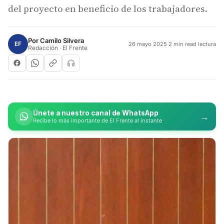
del proyecto en beneficio de los trabajadores.
Por
Camilo Silvera
EF
26 mayo 2025
·
2 min read lectura
Redacción · El Frente
Únete a nuestro canal de WhatsApp
→
Recibe lo más importante de El Frente al instante