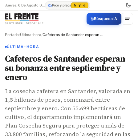
Jueves, 6 De Agosto De 2026
Pico y placa
5 y 6
✨
Búsqueda IA
SANTANDER · DESDE 1942
Portada
/
Última-hora
/
Cafeteros de Santander esperan su bonanza entre septiembre y enero
ÚLTIMA-HORA
Cafeteros de Santander esperan
su bonanza entre septiembre y
enero
La cosecha cafetera en Santander, valorada en
1,5 billones de pesos, comenzará entre
septiembre y enero. Con 55.699 hectáreas de
cultivo, el departamento implementará un
Plan Cosecha Segura para proteger a más de
33.800 familias, reforzando la seguridad en las