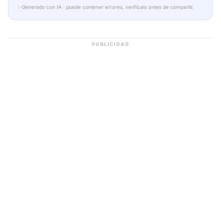
✨
Generado con IA · puede contener errores, verifícalo antes de compartir.
PUBLICIDAD