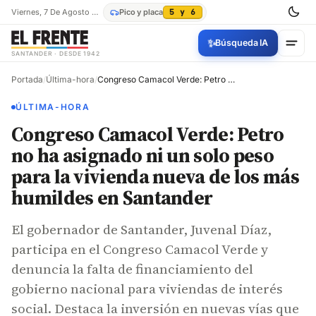
Viernes, 7 De Agosto De 2026
Pico y placa
5 y 6
✨
Búsqueda IA
SANTANDER · DESDE 1942
Portada
/
Última-hora
/
Congreso Camacol Verde: Petro no ha asignado ni un solo peso para la vivienda nueva de los más humildes en Santander
ÚLTIMA-HORA
Congreso Camacol Verde: Petro
no ha asignado ni un solo peso
para la vivienda nueva de los más
humildes en Santander
El gobernador de Santander, Juvenal Díaz,
participa en el Congreso Camacol Verde y
denuncia la falta de financiamiento del
gobierno nacional para viviendas de interés
social. Destaca la inversión en nuevas vías que