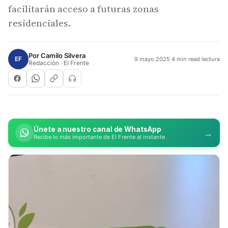
facilitarán acceso a futuras zonas
residenciales.
Por
Camilo Silvera
EF
9 mayo 2025
·
4 min read lectura
Redacción · El Frente
Únete a nuestro canal de WhatsApp
→
Recibe lo más importante de El Frente al instante