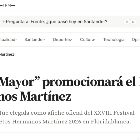
—
TRM
—
✨
Pregunta al Frente: ¿qué pasó hoy en Santander?
⌘
K
tualidad
Santander
Deportes
Cultura
Tecnología
Opi
▾
▾
▾
▾
Martínez
Mayor” promocionará el 
os Martínez
ue elegida como afiche oficial del XXVIII Festival
etos Hermanos Martínez 2026 en Floridablanca.