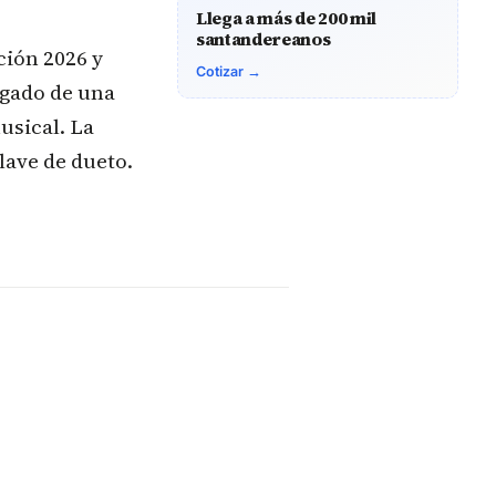
Llega a más de 200 mil
santandereanos
ción 2026 y
Cotizar →
egado de una
usical. La
lave de dueto.