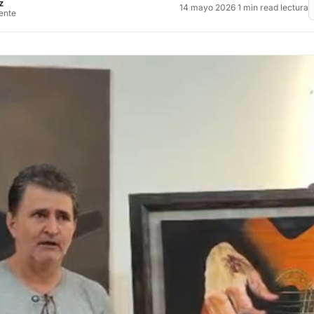
z
14 mayo 2026
·
1 min read lectura
rente