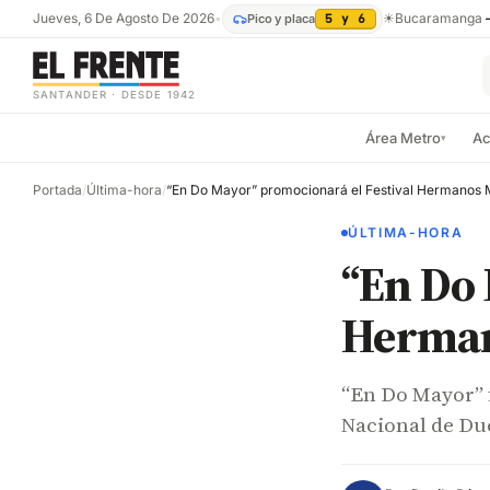
Jueves, 6 De Agosto De 2026
•
☀
Bucaramanga
Pico y placa
5 y 6
SANTANDER · DESDE 1942
Área Metro
Ac
▾
Portada
/
Última-hora
/
“En Do Mayor” promocionará el Festival Hermanos 
ÚLTIMA-HORA
“En Do 
Herman
“En Do Mayor” f
Nacional de Du