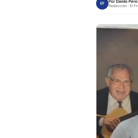
Por
Danilo Pére
EF
Redacción · El F