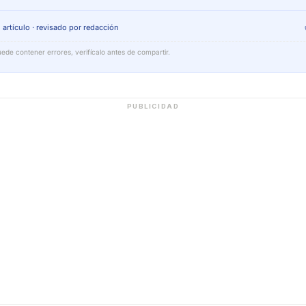
 artículo · revisado por redacción
ede contener errores, verifícalo antes de compartir.
PUBLICIDAD