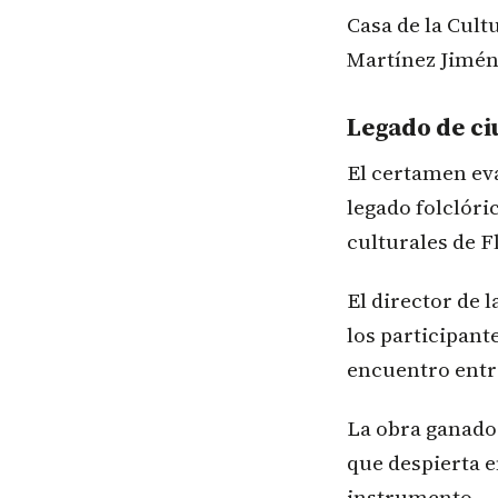
Casa de la Cult
Martínez Jimén
Legado de c
El certamen eva
legado folclóri
culturales de F
El director de l
los participant
encuentro entre
La obra ganador
que despierta e
instrumento.