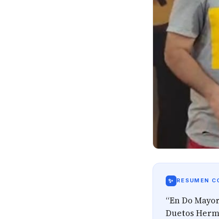
✨
RESUMEN CO
“En Do Mayor”
Duetos Herma