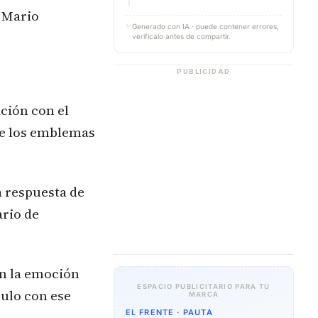
y Mario
✨
Generado con IA · puede contener errores,
verifícalo antes de compartir.
PUBLICIDAD
ción con el
 de los emblemas
la respuesta de
ario de
en la emoción
ESPACIO PUBLICITARIO PARA TU
culo con ese
MARCA
EL FRENTE · PAUTA