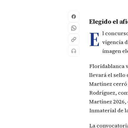
Elegido el af
E
l concurso
vigencia 
imagen el
Floridablanca 
llevará el sell
Martínez cerró
Rodríguez, como
Martínez 2026,
Inmaterial de l
La convocatoria