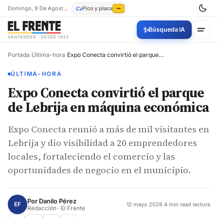
Domingo, 9 De Agosto De 2026
Pico y placa
—
✨
Búsqueda IA
SANTANDER · DESDE 1942
Portada
/
Última-hora
/
Expo Conecta convirtió el parque de Lebrija en máquina económica
ÚLTIMA-HORA
Expo Conecta convirtió el parque
de Lebrija en máquina económica
Expo Conecta reunió a más de mil visitantes en
Lebrija y dio visibilidad a 20 emprendedores
locales, fortaleciendo el comercio y las
oportunidades de negocio en el municipio.
Por
Danilo Pérez
EF
12 mayo 2026
·
4 min read lectura
Redacción · El Frente