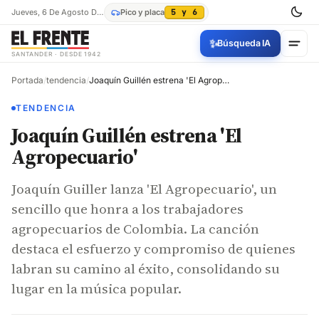
Jueves, 6 De Agosto De 2026
Pico y placa
5 y 6
✨
Búsqueda IA
SANTANDER · DESDE 1942
Portada
/
tendencia
/
Joaquín Guillén estrena 'El Agropecuario'
TENDENCIA
Joaquín Guillén estrena 'El
Agropecuario'
Joaquín Guiller lanza 'El Agropecuario', un
sencillo que honra a los trabajadores
agropecuarios de Colombia. La canción
destaca el esfuerzo y compromiso de quienes
labran su camino al éxito, consolidando su
lugar en la música popular.