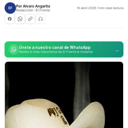
Por
Alvaro Angarita
EF
10 abril 2025
·
1 min read lectura
Redacción · El Frente
Únete a nuestro canal de WhatsApp
→
Recibe lo más importante de El Frente al instante