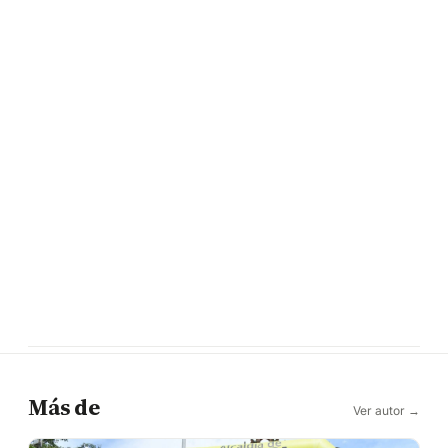
Más de
Ver autor →