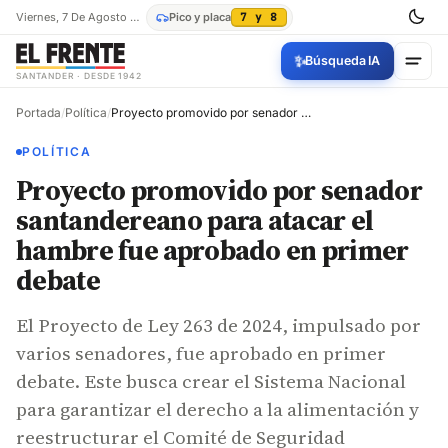
Viernes, 7 De Agosto De 2026
Pico y placa
7 y 8
✨
Búsqueda IA
SANTANDER · DESDE 1942
Portada
/
Política
/
Proyecto promovido por senador santandereano para atacar el hambre fue aprobado en primer debate
POLÍTICA
Proyecto promovido por senador
santandereano para atacar el
hambre fue aprobado en primer
debate
El Proyecto de Ley 263 de 2024, impulsado por
varios senadores, fue aprobado en primer
debate. Este busca crear el Sistema Nacional
para garantizar el derecho a la alimentación y
reestructurar el Comité de Seguridad