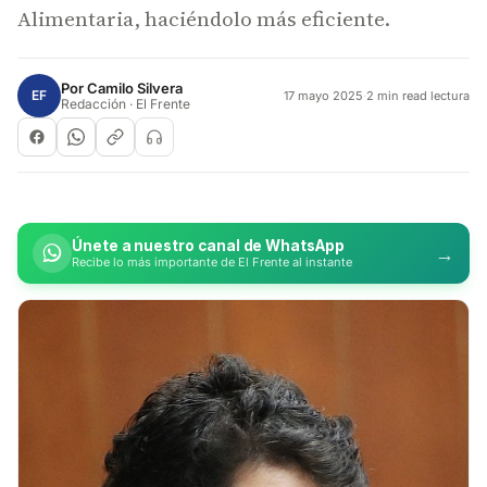
Alimentaria, haciéndolo más eficiente.
Por
Camilo Silvera
EF
17 mayo 2025
·
2 min read lectura
Redacción · El Frente
Únete a nuestro canal de WhatsApp
→
Recibe lo más importante de El Frente al instante