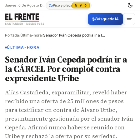
Jueves, 6 De Agosto De 2026
Pico y placa
5 y 6
✨
Búsqueda IA
SANTANDER · DESDE 1942
Portada
/
Última-hora
/
Senador Iván Cepeda podría ir a la CÁRCEL Por complot contra expresidente Uribe
ÚLTIMA-HORA
Senador Iván Cepeda podría ir a
la CÁRCEL Por complot contra
expresidente Uribe
Alias Castañeda, exparamilitar, reveló haber
recibido una oferta de 25 millones de pesos
para testificar en contra de Álvaro Uribe,
presuntamente gestionada por el senador Iván
Cepeda. Afirmó nunca haberse reunido con
Uribe y rechazó la oferta por su seriedad.