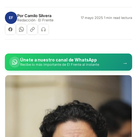
Por
Camilo Silvera
EF
17 mayo 2025
·
1 min read lectura
Redacción · El Frente
Únete a nuestro canal de WhatsApp
→
Recibe lo más importante de El Frente al instante