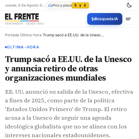
Jueves, 6 De Agosto De 2026
Pico y placa
5 y 6
✨
Búsqueda IA
SANTANDER · DESDE 1942
Portada
/
Última-hora
/
Trump sacó a EE.UU. de la Unesco y anuncia retiro de otras organizaciones mundiales
ÚLTIMA-HORA
Trump sacó a EE.UU. de la Unesco
y anuncia retiro de otras
organizaciones mundiales
EE. UU. anunció su salida de la Unesco, efectiva
a fines de 2025, como parte de la política
'Estados Unidos Primero' de Trump. El retiro
acusa a la Unesco de seguir una agenda
ideológica globalista que no se alinea con los
intereses nacionales estadounidenses.