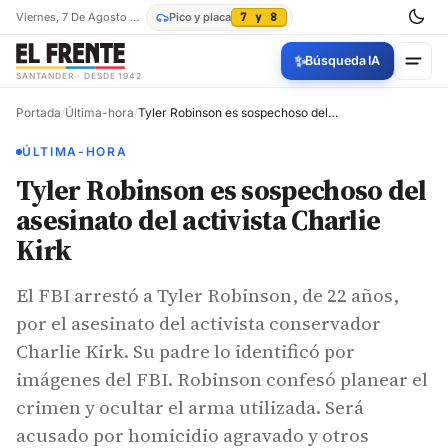
Viernes, 7 De Agosto De 2026
Pico y placa
7 y 8
✨
Búsqueda IA
SANTANDER · DESDE 1942
Portada
/
Última-hora
/
Tyler Robinson es sospechoso del asesinato del activista Charlie Kirk
ÚLTIMA-HORA
Tyler Robinson es sospechoso del
asesinato del activista Charlie
Kirk
El FBI arrestó a Tyler Robinson, de 22 años,
por el asesinato del activista conservador
Charlie Kirk. Su padre lo identificó por
imágenes del FBI. Robinson confesó planear el
crimen y ocultar el arma utilizada. Será
acusado por homicidio agravado y otros