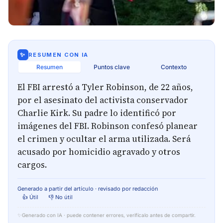
✨
RESUMEN CON IA
Resumen
Puntos clave
Contexto
El FBI arrestó a Tyler Robinson, de 22 años,
por el asesinato del activista conservador
Charlie Kirk. Su padre lo identificó por
imágenes del FBI. Robinson confesó planear
el crimen y ocultar el arma utilizada. Será
acusado por homicidio agravado y otros
cargos.
Generado a partir del artículo · revisado por redacción
👍 Útil
👎 No útil
✨
Generado con IA · puede contener errores, verifícalo antes de compartir.