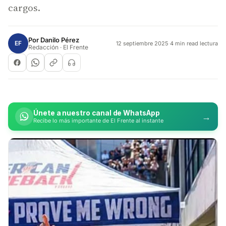
cargos.
Por
Danilo Pérez
EF
12 septiembre 2025
·
4 min read lectura
Redacción · El Frente
Únete a nuestro canal de WhatsApp
→
Recibe lo más importante de El Frente al instante