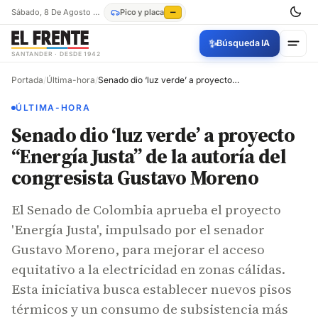
Sábado, 8 De Agosto De 2026
Pico y placa
—
✨
Búsqueda IA
SANTANDER · DESDE 1942
Portada
/
Última-hora
/
Senado dio ‘luz verde’ a proyecto “Energía Justa” de la autoría del congresista Gustavo Moreno
ÚLTIMA-HORA
Senado dio ‘luz verde’ a proyecto
“Energía Justa” de la autoría del
congresista Gustavo Moreno
El Senado de Colombia aprueba el proyecto
'Energía Justa', impulsado por el senador
Gustavo Moreno, para mejorar el acceso
equitativo a la electricidad en zonas cálidas.
Esta iniciativa busca establecer nuevos pisos
térmicos y un consumo de subsistencia más