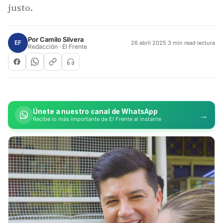
justo.
Por
Camilo Silvera
EF
26 abril 2025
·
3 min read lectura
Redacción · El Frente
Únete a nuestro canal de WhatsApp
→
Recibe lo más importante de El Frente al instante